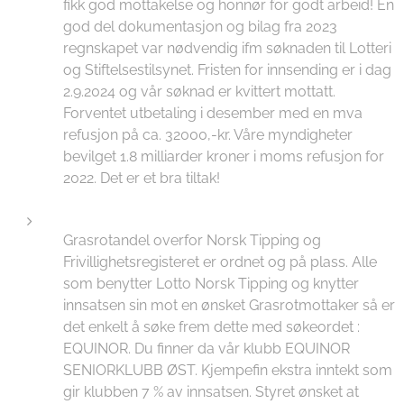
fikk god mottakelse og honnør for godt arbeid! En
god del dokumentasjon og bilag fra 2023
regnskapet var nødvendig ifm søknaden til Lotteri
og Stiftelsestilsynet. Fristen for innsending er i dag
2.9.2024 og vår søknad er kvittert mottatt.
Forventet utbetaling i desember med en mva
refusjon på ca. 32000,-kr. Våre myndigheter
bevilget 1.8 milliarder kroner i moms refusjon for
2022. Det er et bra tiltak!
Grasrotandel overfor Norsk Tipping og
Frivillighetsregisteret er ordnet og på plass. Alle
som benytter Lotto Norsk Tipping og knytter
innsatsen sin mot en ønsket Grasrotmottaker så er
det enkelt å søke frem dette med søkeordet :
EQUINOR. Du finner da vår klubb EQUINOR
SENIORKLUBB ØST. Kjempefin ekstra inntekt som
gir klubben 7 % av innsatsen. Styret ønsket at