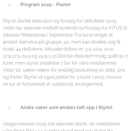
Program 2025 - Planer
Styret startet diskusjon og forslag for aktiviteter 2025.
Vidar har allerede mottatt konkrete turforslag fra VITUS til
Albania/Makedonia i September. Fra turarrangør er
ønsket størrelse på gruppe: 40, men kan strekke seg til
maks 44 deltakere. Aktuelle datoer er: 3.9-10.9, 10.9-
17.9,17.9-24.9 og 24.9-1.10.Det ble diskutert mulig splitt av 2
turer, men styret anbefaler 1 tur for våre medlemmer.
Vidar tar saken videre for endelig beslutning av dato, pris
og frister. Styret vil også jobbe for 3 turer i 2025, hvorav
en tur er forbeholdt et Julebords arrangement.
Andre saker som ønskes tatt opp i Styret.
Valgprosessen 2025 må allerede starte, da vedtektene
våre tilsier frist 1.12 overfor styret med resultater fra