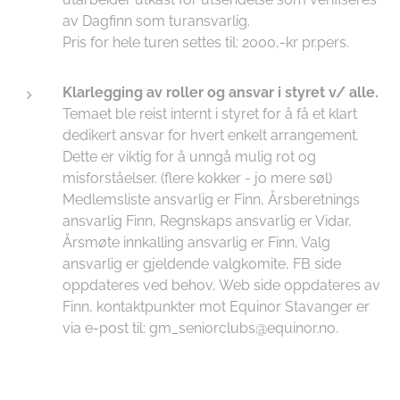
av Dagfinn som turansvarlig.
Pris for hele turen settes til: 2000,-kr pr.pers.
Klarlegging av roller og ansvar i styret v/ alle.
Temaet ble reist internt i styret for å få et klart
dedikert ansvar for hvert enkelt arrangement.
Dette er viktig for å unngå mulig rot og
misforståelser. (flere kokker - jo mere søl)
Medlemsliste ansvarlig er Finn, Årsberetnings
ansvarlig Finn, Regnskaps ansvarlig er Vidar,
Årsmøte innkalling ansvarlig er Finn, Valg
ansvarlig er gjeldende valgkomite, FB side
oppdateres ved behov, Web side oppdateres av
Finn, kontaktpunkter mot Equinor Stavanger er
via e-post til: gm_seniorclubs@equinor.no.