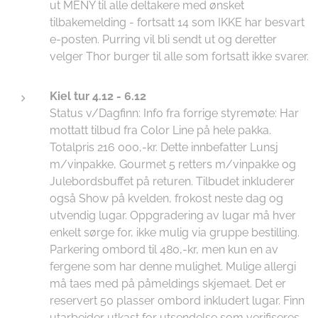
ut MENY til alle deltakere med ønsket
tilbakemelding - fortsatt 14 som IKKE har besvart
e-posten. Purring vil bli sendt ut og deretter
velger Thor burger til alle som fortsatt ikke svarer.
Kiel tur 4.12 - 6.12
Status v/Dagfinn: Info fra forrige styremøte: Har
mottatt tilbud fra Color Line på hele pakka.
Totalpris 216 000,-kr. Dette innbefatter Lunsj
m/vinpakke, Gourmet 5 retters m/vinpakke og
Julebordsbuffet på returen. Tilbudet inkluderer
også Show på kvelden, frokost neste dag og
utvendig lugar. Oppgradering av lugar må hver
enkelt sørge for, ikke mulig via gruppe bestilling.
Parkering ombord til 480,-kr, men kun en av
fergene som har denne mulighet. Mulige allergi
må taes med på påmeldings skjemaet. Det er
reservert 50 plasser ombord inkludert lugar. Finn
utarbeider utkast for utsendelse som verifiseres